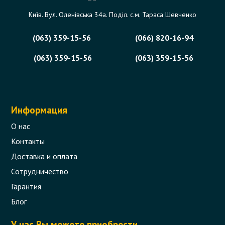
Київ. Вул. Оленівська 34а. Поділ. с.м. Тараса Шевченко
Код товара - 08698
0 отзыва
(063) 359-15-56
(066) 820-16-94
(063) 359-15-56
(063) 359-15-56
202 грн.
Сообщить,
когда появится
Нет в наличии
Информация
О нас
Контакты
Доставка и оплата
Сотрудничество
Гарантия
Блог
У нас Вы можете приобрести