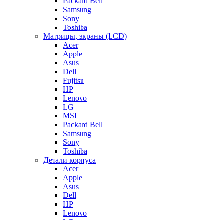
Packard Bell
Samsung
Sony
Toshiba
Матрицы, экраны (LCD)
Acer
Apple
Asus
Dell
Fujitsu
HP
Lenovo
LG
MSI
Packard Bell
Samsung
Sony
Toshiba
Детали корпуса
Acer
Apple
Asus
Dell
HP
Lenovo