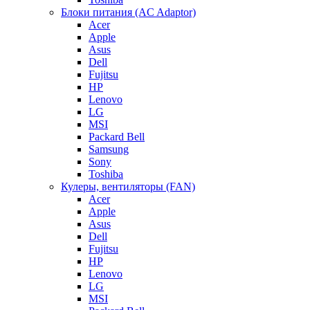
Блоки питания (AC Adaptor)
Acer
Apple
Asus
Dell
Fujitsu
HP
Lenovo
LG
MSI
Packard Bell
Samsung
Sony
Toshiba
Кулеры, вентиляторы (FAN)
Acer
Apple
Asus
Dell
Fujitsu
HP
Lenovo
LG
MSI