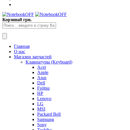
Корзина
0 грн.
Главная
О нас
Магазин запчастей
Клавиатуры (Keyboard)
Acer
Apple
Asus
Dell
Fujitsu
HP
Lenovo
LG
MSI
Packard Bell
Samsung
Sony
Toshiba