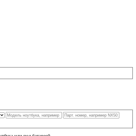
утбука или под батареей