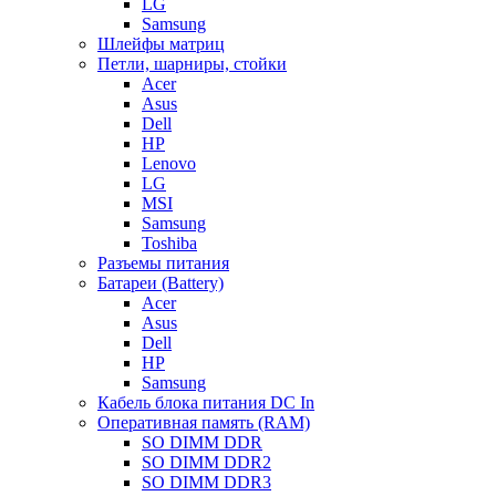
LG
Samsung
Шлейфы матриц
Петли, шарниры, стойки
Acer
Asus
Dell
HP
Lenovo
LG
MSI
Samsung
Toshiba
Разъемы питания
Батареи (Battery)
Acer
Asus
Dell
HP
Samsung
Кабель блока питания DC In
Оперативная память (RAM)
SO DIMM DDR
SO DIMM DDR2
SO DIMM DDR3