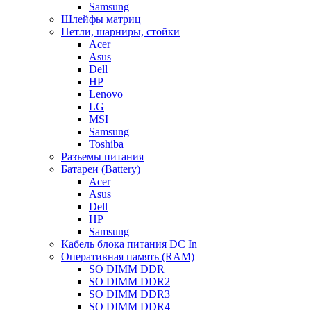
Samsung
Шлейфы матриц
Петли, шарниры, стойки
Acer
Asus
Dell
HP
Lenovo
LG
MSI
Samsung
Toshiba
Разъемы питания
Батареи (Battery)
Acer
Asus
Dell
HP
Samsung
Кабель блока питания DC In
Оперативная память (RAM)
SO DIMM DDR
SO DIMM DDR2
SO DIMM DDR3
SO DIMM DDR4