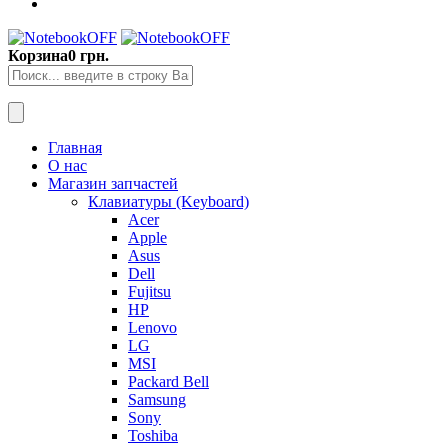
Корзина
0 грн.
Главная
О нас
Магазин запчастей
Клавиатуры (Keyboard)
Acer
Apple
Asus
Dell
Fujitsu
HP
Lenovo
LG
MSI
Packard Bell
Samsung
Sony
Toshiba