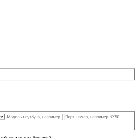
утбука или под батареей