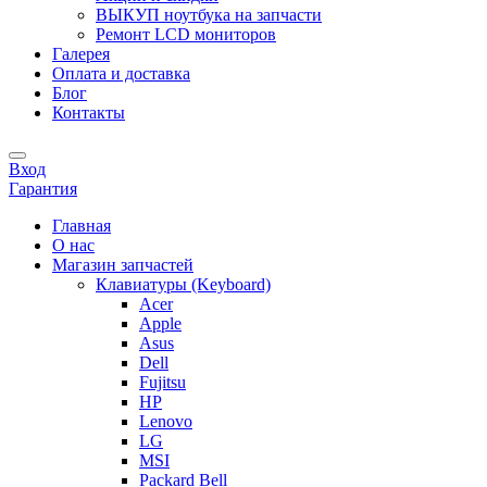
ВЫКУП ноутбука на запчасти
Ремонт LCD мониторов
Галерея
Оплата и доставка
Блог
Контакты
Вход
Гарантия
Главная
О нас
Магазин запчастей
Клавиатуры (Keyboard)
Acer
Apple
Asus
Dell
Fujitsu
HP
Lenovo
LG
MSI
Packard Bell