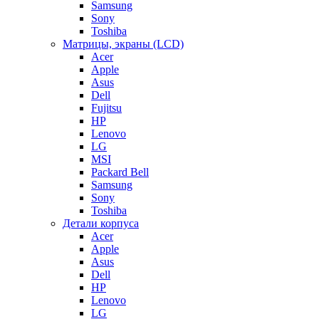
Samsung
Sony
Toshiba
Матрицы, экраны (LCD)
Acer
Apple
Asus
Dell
Fujitsu
HP
Lenovo
LG
MSI
Packard Bell
Samsung
Sony
Toshiba
Детали корпуса
Acer
Apple
Asus
Dell
HP
Lenovo
LG