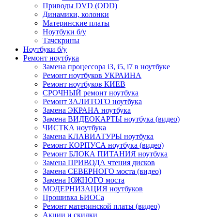
Приводы DVD (ODD)
Динамики, колонки
Материнские платы
Ноутбуки б/у
Тачскрины
Ноутбуки б/у
Ремонт ноутбука
Замена процессора i3, i5, i7 в ноутбуке
Ремонт ноутбуков УКРАИНА
Ремонт ноутбуков КИЕВ
СРОЧНЫЙ ремонт ноутбука
Ремонт ЗАЛИТОГО ноутбука
Замена ЭКРАНА ноутбука
Замена ВИДЕОКАРТЫ ноутбука (видео)
ЧИСТКА ноутбука
Замена КЛАВИАТУРЫ ноутбука
Ремонт КОРПУСА ноутбука (видео)
Ремонт БЛОКА ПИТАНИЯ ноутбука
Замена ПРИВОДА чтения дисков
Замена СЕВЕРНОГО моста (видео)
Замена ЮЖНОГО моста
МОДЕРНИЗАЦИЯ ноутбуков
Прошивка БИОСа
Ремонт материнской платы (видео)
Акции и скидки