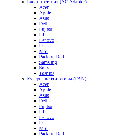
Блоки питания (AC Adaptor)
Acer
Apple
Asus
Dell
Fujitsu
HP
Lenovo
LG
MSI
Packard Bell
Samsung
Sony
Toshiba
Кулеры, вентиляторы (FAN)
Acer
Apple
Asus
Dell
Fujitsu
HP
Lenovo
LG
MSI
Packard Bell