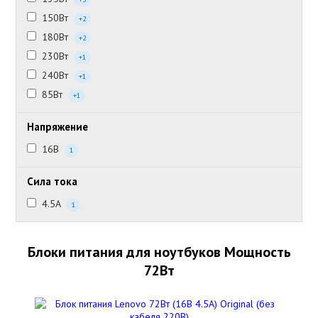
150Вт
+2
180Вт
+2
230Вт
+1
240Вт
+1
85Вт
+1
Напряжение
16В
1
Сила тока
4.5А
1
Блоки питания для ноутбуков Мощность
72Вт