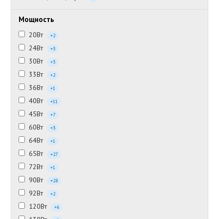
Мощность
20Вт
+2
24Вт
+3
30Вт
+3
33Вт
+2
36Вт
+1
40Вт
+11
45Вт
+7
60Вт
+3
64Вт
+1
65Вт
+27
72Вт
+1
90Вт
+28
92Вт
+2
120Вт
+6