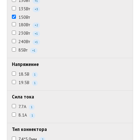
130Вт
+1
135Вт
+3
150Вт
180Вт
+2
230Вт
+1
240Вт
+1
85Вт
+1
Напряжение
18.5В
1
19.5В
1
Сила тока
7.7А
1
8.1А
1
Тип коннектора
7.4*5.0мм
2