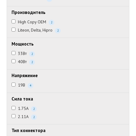
Производитель
High Copy OEM
2
Liteon, Delta, Hipro
2
Мощность
33Вт
2
40Вт
2
Напряжение
19В
4
Сила тока
1.75А
2
2.11А
2
Тип коннектора