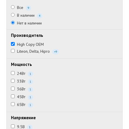
Все
9
В наличии
4
Нет в наличии
Производитель
High Copy OEM
Liteon, Delta, Hipro
+9
Мощность
24Вт
1
33Вт
1
36Вт
1
45Вт
1
65Вт
1
Напряжение
9.5В
1