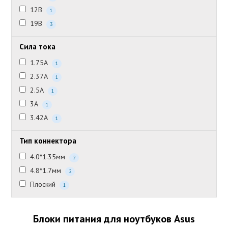
12В
1
19В
3
Сила тока
1.75А
1
2.37А
1
2.5А
1
3А
1
3.42А
1
Тип коннектора
4.0*1.35мм
2
4.8*1.7мм
2
Плоский
1
Блоки питания для ноутбуков Asus