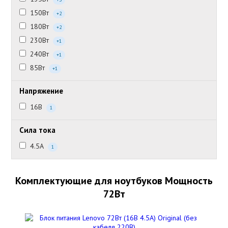
150Вт
+2
180Вт
+2
230Вт
+1
240Вт
+1
85Вт
+1
Напряжение
16В
1
Сила тока
4.5А
1
Комплектующие для ноутбуков Мощность
72Вт