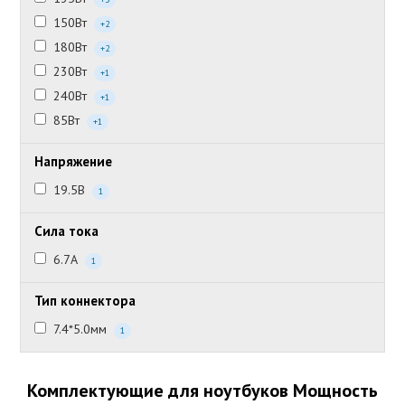
150Вт
+2
180Вт
+2
230Вт
+1
240Вт
+1
85Вт
+1
Напряжение
19.5В
1
Сила тока
6.7А
1
Тип коннектора
7.4*5.0мм
1
Комплектующие для ноутбуков Мощность