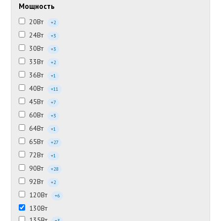
Мощность
20Вт
+2
24Вт
+3
30Вт
+3
33Вт
+2
36Вт
+1
40Вт
+11
45Вт
+7
60Вт
+3
64Вт
+1
65Вт
+27
72Вт
+1
90Вт
+28
92Вт
+2
120Вт
+6
130Вт
135Вт
+3