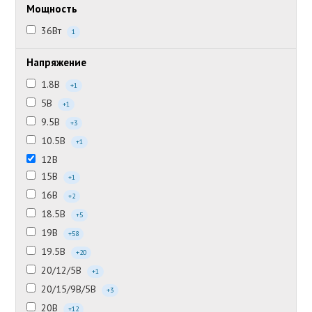
Мощность
36Вт
1
Напряжение
1.8В
+1
5В
+1
9.5В
+3
10.5В
+1
12В
15В
+1
16В
+2
18.5В
+5
19В
+58
19.5В
+20
20/12/5В
+1
20/15/9В/5В
+3
20В
+12