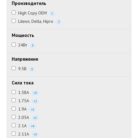
Производитель
High Copy OEM
1
Liteon, Delta, Hipro
2
Мощность
24Вт
3
Напряжение
9.5В
3
Сила тока
1.58А
+3
1.75А
+2
1.9А
+1
2.05А
+1
2.1А
+4
2.11А
+3