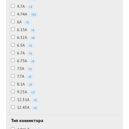
4.7А
+2
4.74А
+15
6А
+1
6.15А
+1
6.32А
+4
6.5А
+1
6.7А
+1
6.75А
+1
7.3А
+2
7.7А
+1
8.1А
+1
9.23А
+2
12.31А
+1
12.43А
+1
Тип коннектора