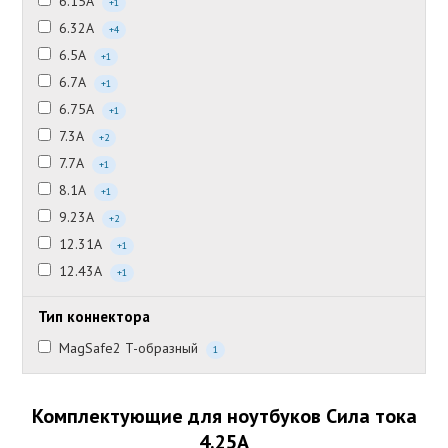
6.15А
+1
6.32А
+4
6.5А
+1
6.7А
+1
6.75А
+1
7.3А
+2
7.7А
+1
8.1А
+1
9.23А
+2
12.31А
+1
12.43А
+1
Тип коннектора
MagSafe2 T-образный
1
Комплектующие для ноутбуков Сила тока
4.25А