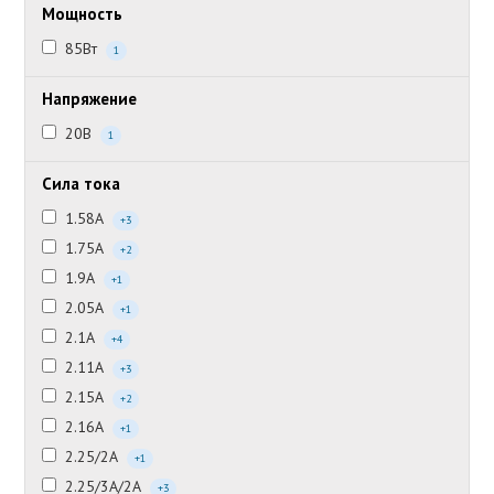
Мощность
85Вт
1
Напряжение
20В
1
Сила тока
1.58А
+3
1.75А
+2
1.9А
+1
2.05А
+1
2.1А
+4
2.11А
+3
2.15А
+2
2.16А
+1
2.25/2А
+1
2.25/3А/2А
+3