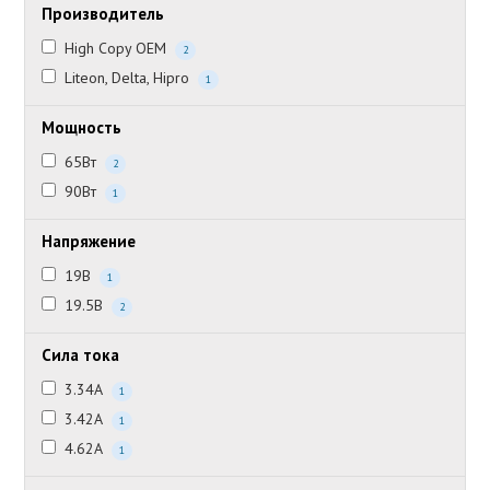
Производитель
High Copy OEM
2
Liteon, Delta, Hipro
1
Мощность
65Вт
2
90Вт
1
Напряжение
19В
1
19.5В
2
Сила тока
3.34А
1
3.42А
1
4.62А
1