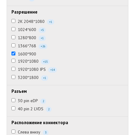
Разрешение
2K 2048*1080
+1
1024*600
+5
1280*800
+1
1366*768
+26
1600*900
1920*1080
+15
1920*1080 IPS
+14
3200*1800
+1
Разъем
30 pin eDP
2
40 pin 2 LVDS
2
Расположение коннектора
Слева внизу
3