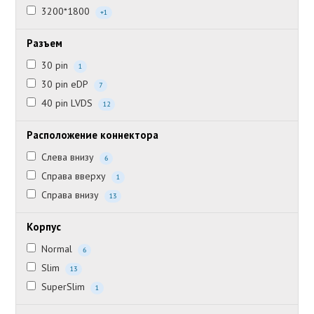
3200*1800
+1
Разъем
30 pin
1
30 pin eDP
7
40 pin LVDS
12
Расположение коннектора
Слева внизу
6
Справа вверху
1
Справа внизу
13
Корпус
Normal
6
Slim
13
SuperSlim
1