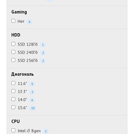
Gaming
Нет
6
HDD
SSD 128Гб
1
SSD 240Гб
2
SSD 256Гб
2
Диагональ
11.6"
5
13.3"
2
14.0"
6
15.6"
13
CPU
Intel i3 8gen
1