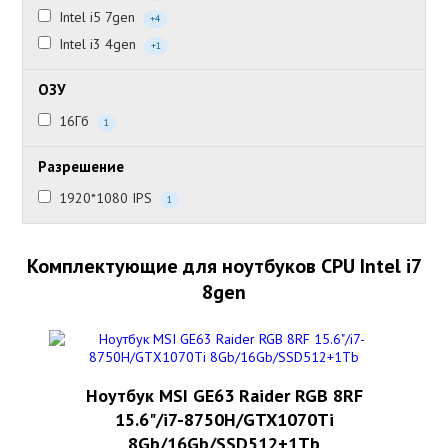
Intel i5 7gen
+4
Intel i3 4gen
+1
ОЗУ
16Гб
1
Разрешение
1920*1080 IPS
1
Комплектующие для ноутбуков CPU Intel i7
8gen
Ноутбук MSI GE63 Raider RGB 8RF
15.6"/i7-8750H/GTX1070Ti
8Gb/16Gb/SSD512+1Tb