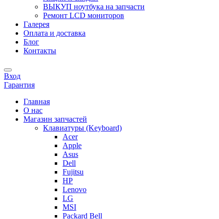
ВЫКУП ноутбука на запчасти
Ремонт LCD мониторов
Галерея
Оплата и доставка
Блог
Контакты
Вход
Гарантия
Главная
О нас
Магазин запчастей
Клавиатуры (Keyboard)
Acer
Apple
Asus
Dell
Fujitsu
HP
Lenovo
LG
MSI
Packard Bell