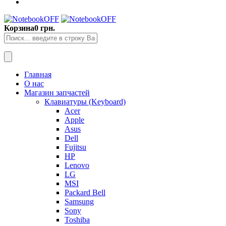
Корзина
0 грн.
Главная
О нас
Магазин запчастей
Клавиатуры (Keyboard)
Acer
Apple
Asus
Dell
Fujitsu
HP
Lenovo
LG
MSI
Packard Bell
Samsung
Sony
Toshiba