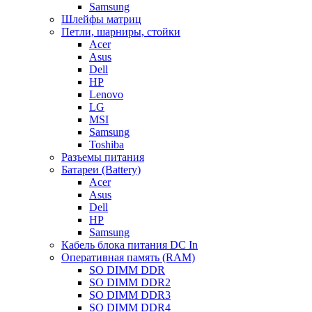
Samsung
Шлейфы матриц
Петли, шарниры, стойки
Acer
Asus
Dell
HP
Lenovo
LG
MSI
Samsung
Toshiba
Разъемы питания
Батареи (Battery)
Acer
Asus
Dell
HP
Samsung
Кабель блока питания DC In
Оперативная память (RAM)
SO DIMM DDR
SO DIMM DDR2
SO DIMM DDR3
SO DIMM DDR4