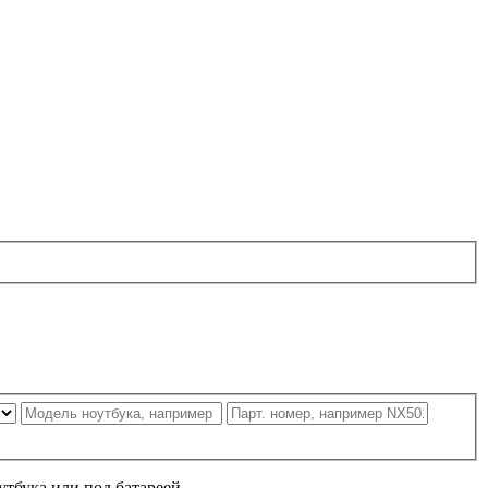
утбука или под батареей