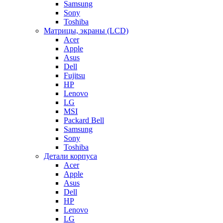
Samsung
Sony
Toshiba
Матрицы, экраны (LCD)
Acer
Apple
Asus
Dell
Fujitsu
HP
Lenovo
LG
MSI
Packard Bell
Samsung
Sony
Toshiba
Детали корпуса
Acer
Apple
Asus
Dell
HP
Lenovo
LG