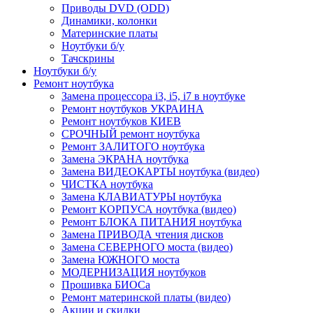
Приводы DVD (ODD)
Динамики, колонки
Материнские платы
Ноутбуки б/у
Тачскрины
Ноутбуки б/у
Ремонт ноутбука
Замена процессора i3, i5, i7 в ноутбуке
Ремонт ноутбуков УКРАИНА
Ремонт ноутбуков КИЕВ
СРОЧНЫЙ ремонт ноутбука
Ремонт ЗАЛИТОГО ноутбука
Замена ЭКРАНА ноутбука
Замена ВИДЕОКАРТЫ ноутбука (видео)
ЧИСТКА ноутбука
Замена КЛАВИАТУРЫ ноутбука
Ремонт КОРПУСА ноутбука (видео)
Ремонт БЛОКА ПИТАНИЯ ноутбука
Замена ПРИВОДА чтения дисков
Замена СЕВЕРНОГО моста (видео)
Замена ЮЖНОГО моста
МОДЕРНИЗАЦИЯ ноутбуков
Прошивка БИОСа
Ремонт материнской платы (видео)
Акции и скидки