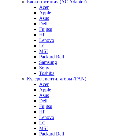
Блоки питания (AC Adaptor)
Acer
Apple
Asus
Dell
Fujitsu
HP
Lenovo
LG
MSI
Packard Bell
Samsung
Sony
Toshiba
Кулеры, вентиляторы (FAN)
Acer
Apple
Asus
Dell
Fujitsu
HP
Lenovo
LG
MSI
Packard Bell