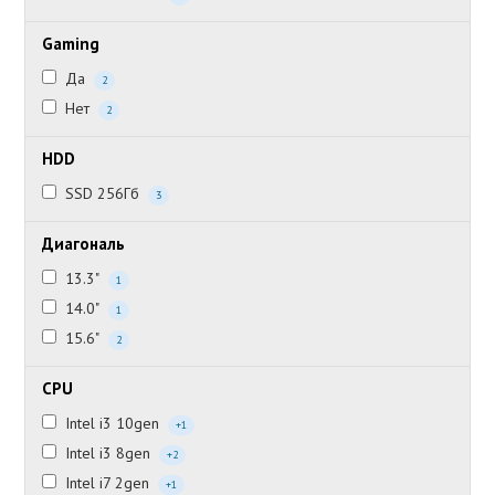
Gaming
Да
2
Нет
2
HDD
SSD 256Гб
3
Диагональ
13.3"
1
14.0"
1
15.6"
2
CPU
Intel i3 10gen
+1
Intel i3 8gen
+2
Intel i7 2gen
+1