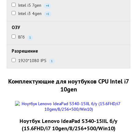
Intel i5 7gen
+4
Intel i3 4gen
+1
ОЗУ
8Гб
1
Разрешение
1920*1080 IPS
1
Комплектующие для ноутбуков CPU Intel i7
10gen
Ноутбук Lenovo IdeaPad S340-15IIL б/у
(15.6FHD/i7 10gen/8/256+500/Win10)