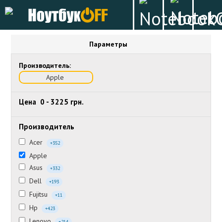
Параметры
Производитель:
Apple
Цена
0
-
3225
грн.
Производитель
Acer
+352
Apple
Asus
+332
Dell
+193
Fujitsu
+11
Hp
+423
Lenovo
+214