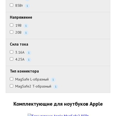
85Вт
1
Напряжение
19В
1
20В
1
Сила тока
3.16А
1
4.25А
1
Тип коннектора
MagSafe L-образный
1
MagSafe2 T-образный
1
Комплектующие для ноутбуков Apple