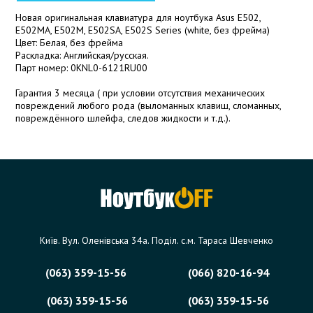
Новая оригинальная клавиатура для ноутбука Asus E502,
E502MA, E502M, E502SA, E502S Series (white, без фрейма)
Цвет: Белая, без фрейма
Раскладка: Английская/русская.
Парт номер: 0KNL0-6121RU00
Гарантия 3 месяца ( при условии отсутствия механических
повреждений любого рода (выломанных клавиш, сломанных,
повреждённого шлейфа, следов жидкости и т.д.).
Київ. Вул. Оленівська 34а. Поділ. с.м. Тараса Шевченко
(063) 359-15-56
(066) 820-16-94
(063) 359-15-56
(063) 359-15-56