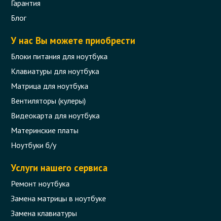
Гарантия
Блок питания HP 90Вт (19В 4.74А
7.4*5.0мм) 3 pin (без кабеля 220В)
Блог
Код товара - 01309
У нас Вы можете приобрести
5 отзыва
Блоки питания для ноутбука
Клавиатуры для ноутбука
559 грн.
Матрица для ноутбука
В корзину
Есть в наличии
Вентиляторы (кулеры)
Видеокарта для ноутбука
Материнские платы
Ноутбуки б/у
Услуги нашего сервиса
Ремонт ноутбука
Замена матрицы в ноутбуке
Замена клавиатуры