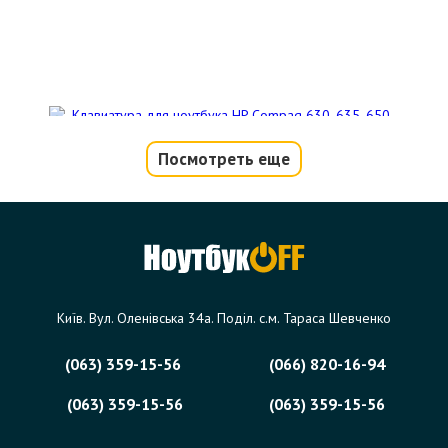
Посмотреть еще
Клавиатура для ноутбука HP Compaq
630, 635, 650, 655, HP Pavilion G4-
1000, G6-1000
Код товара - 04357
16 отзыва
Київ. Вул. Оленівська 34а. Поділ. с.м. Тараса Шевченко
402 грн.
(063) 359-15-56
(066) 820-16-94
В корзину
Есть в наличии
(063) 359-15-56
(063) 359-15-56