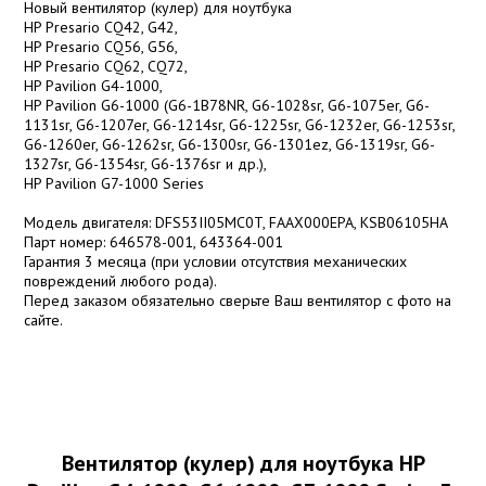
Новый вентилятор (кулер) для ноутбука
HP Presario CQ42, G42,
HP Presario CQ56, G56,
HP Presario CQ62, CQ72,
HP Pavilion G4-1000,
HP Pavilion G6-1000 (G6-1B78NR, G6-1028sr, G6-1075er, G6-
1131sr, G6-1207er, G6-1214sr, G6-1225sr, G6-1232er, G6-1253sr,
G6-1260er, G6-1262sr, G6-1300sr, G6-1301ez, G6-1319sr, G6-
1327sr, G6-1354sr, G6-1376sr и др.),
HP Pavilion G7-1000 Series
Модель двигателя: DFS53II05MC0T, FAAX000EPA, KSB06105HA
Парт номер: 646578-001, 643364-001
Гарантия 3 месяца (при условии отсутствия механических
повреждений любого рода).
Перед заказом обязательно сверьте Ваш вентилятор с фото на
сайте.
Вентилятор (кулер) для ноутбука HP