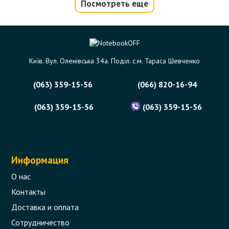
Посмотреть еще
Шлейф матрицы для ноутбука HP
Pavilion dv5-1000 Series
Код товара - 01593
Київ. Вул. Оленівська 34а. Поділ. с.м. Тараса Шевченко
7 отзыва
(063) 359-15-56
(066) 820-16-94
302 грн.
Сообщить,
когда появится
Нет в наличии
(063) 359-15-56
(063) 359-15-56
Информация
О нас
Контакты
Доставка и оплата
Сотрудничество