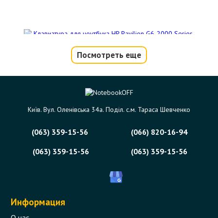
Посмотреть еще
Клавиатура для ноутбука HP Pavilion
G6-2000 Series (black, без фрейма)
Код товара - 06708
Київ. Вул. Оленівська 34а. Поділ. с.м. Тараса Шевченко
5 отзыва
(063) 359-15-56
(066) 820-16-94
447 грн.
Сообщить,
когда появится
Нет в наличии
(063) 359-15-56
(063) 359-15-56
Информация
О нас