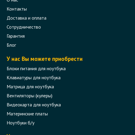
Контакты
Доставка и оплата
Сотрудничество
Гарантия
Блог
Петли (левая и правая) для ноутбука
HP Pavilion G6-2000 Series
У нас Вы можете приобрести
Блоки питания для ноутбука
Код товара - 07550
Клавиатуры для ноутбука
0 отзыва
Матрица для ноутбука
Вентиляторы (кулеры)
228 грн.
В корзину
Видеокарта для ноутбука
Есть в наличии
Материнские платы
Ноутбуки б/у