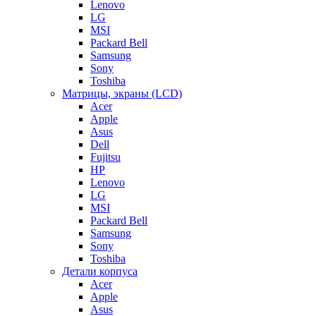
Lenovo
LG
MSI
Packard Bell
Samsung
Sony
Toshiba
Матрицы, экраны (LCD)
Acer
Apple
Asus
Dell
Fujitsu
HP
Lenovo
LG
MSI
Packard Bell
Samsung
Sony
Toshiba
Детали корпуса
Acer
Apple
Asus