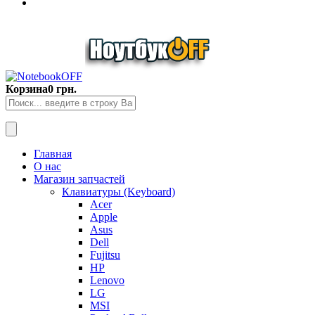
Корзина
0 грн.
Главная
О нас
Магазин запчастей
Клавиатуры (Keyboard)
Acer
Apple
Asus
Dell
Fujitsu
HP
Lenovo
LG
MSI