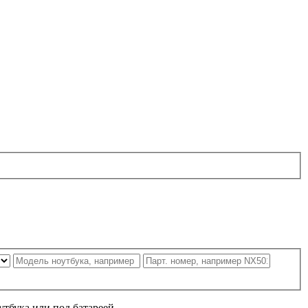
утбука или под батареей