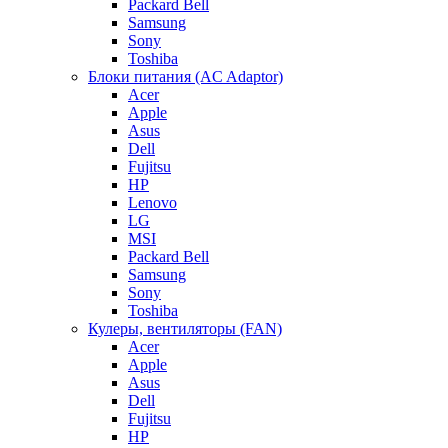
Packard Bell
Samsung
Sony
Toshiba
Блоки питания (AC Adaptor)
Acer
Apple
Asus
Dell
Fujitsu
HP
Lenovo
LG
MSI
Packard Bell
Samsung
Sony
Toshiba
Кулеры, вентиляторы (FAN)
Acer
Apple
Asus
Dell
Fujitsu
HP