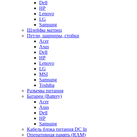
Dell
HP
Lenovo
LG
Samsung
Шлейфы матриц
Петли, шарниры, стойки
Acer
Asus
Dell
HP
Lenovo
LG
MSI
Samsung
Toshiba
Разъемы питания
Батареи (Battery)
Acer
Asus
Dell
HP
Samsung
Кабель блока питания DC In
Оперативная память (RAM)