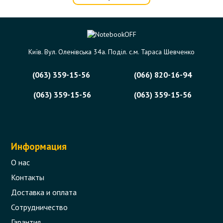
Разъем питания для ноутбука HP
Probook 4510s, 4515s с кабелем
Код товара - 05429
Київ. Вул. Оленівська 34а. Поділ. с.м. Тараса Шевченко
0 отзыва
(063) 359-15-56
(066) 820-16-94
232 грн.
В корзину
Есть в наличии
(063) 359-15-56
(063) 359-15-56
Информация
О нас
Контакты
Доставка и оплата
Сотрудничество
Гарантия