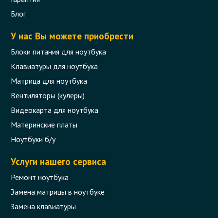
Блог
Блок питания HP 90Вт (19В 4.74А
7.4*5.0мм) 3 pin (без кабеля 220В)
У нас Вы можете приобрести
Блоки питания для ноутбука
Код товара - 01309
Клавиатуры для ноутбука
5 отзыва
Матрица для ноутбука
Вентиляторы (кулеры)
559 грн.
В корзину
Видеокарта для ноутбука
Есть в наличии
Материнские платы
Ноутбуки б/у
Услуги нашего сервиса
Ремонт ноутбука
Замена матрицы в ноутбуке
Замена клавиатуры