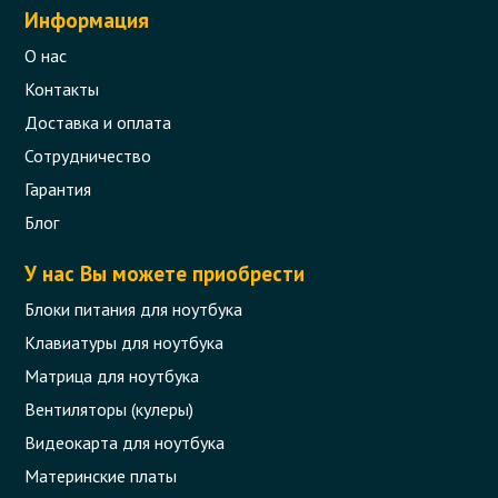
Информация
О нас
Контакты
Доставка и оплата
Сотрудничество
Гарантия
Петли (левая и правая) для ноутбука
Lenovo B580, B585, B590, V580
Блог
Код товара - 08777
У нас Вы можете приобрести
0 отзыва
Блоки питания для ноутбука
Клавиатуры для ноутбука
290 грн.
Сообщить,
Матрица для ноутбука
когда появится
Нет в наличии
Вентиляторы (кулеры)
Видеокарта для ноутбука
Материнские платы