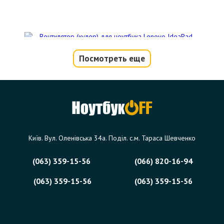
Посмотреть еще
Вентилятор (кулер) для ноутбука
Lenovo IdeaPad B580, B590, V580
Код товара - 08790
0 отзыва
Київ. Вул. Оленівська 34а. Поділ. с.м. Тараса Шевченко
357 грн.
Сообщить,
когда появится
Нет в наличии
(063) 359-15-56
(066) 820-16-94
(063) 359-15-56
(063) 359-15-56