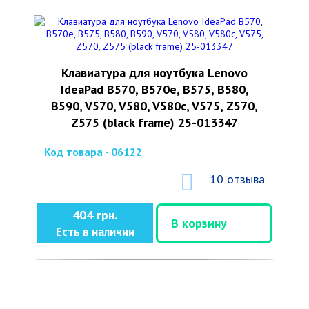
Клавиатура для ноутбука Lenovo
IdeaPad B570, B570e, B575, B580,
B590, V570, V580, V580c, V575, Z570,
Z575 (black frame) 25-013347
Код товара - 06122
10 отзыва
404 грн.
В корзину
Есть в наличии