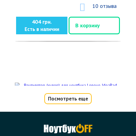
10 отзыва
404 грн.
В корзину
Есть в наличии
Посмотреть еще
Вентилятор (кулер) для ноутбука
Lenovo IdeaPad B580, B590, V580
Код товара - 08790
0 отзыва