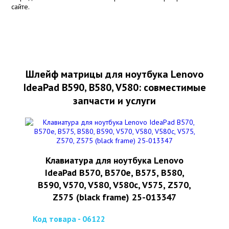
сайте.
Шлейф матрицы для ноутбука Lenovo
IdeaPad B590, B580, V580: совместимые
запчасти и услуги
Клавиатура для ноутбука Lenovo
IdeaPad B570, B570e, B575, B580,
B590, V570, V580, V580c, V575, Z570,
Z575 (black frame) 25-013347
Код товара - 06122