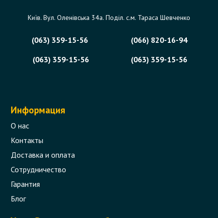
Київ. Вул. Оленівська 34а. Поділ. с.м. Тараса Шевченко
357 грн.
Сообщить,
когда появится
Нет в наличии
(063) 359-15-56
(066) 820-16-94
(063) 359-15-56
(063) 359-15-56
Информация
О нас
Контакты
Доставка и оплата
Сотрудничество
Гарантия
Материнская плата для ноутбука
Lenovo IdeaPad V580c
Блог
Код товара - 11476