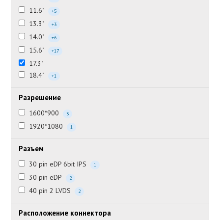
11.6"
+5
13.3"
+3
14.0"
+6
15.6"
+17
17.3"
18.4"
+1
Разрешение
1600*900
3
1920*1080
1
Разъем
30 pin eDP 6bit IPS
1
30 pin eDP
2
40 pin 2 LVDS
2
Расположение коннектора