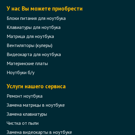
Вентилятор (кулер) для ноутбука
Lenovo IdeaPad G400s, G500s, G505s
У нас Вы можете приобрести
Блоки питания для ноутбука
Код товара - 09392
Клавиатуры для ноутбука
0 отзыва
Матрица для ноутбука
Вентиляторы (кулеры)
328 грн.
Сообщить,
Видеокарта для ноутбука
когда появится
Нет в наличии
Материнские платы
Ноутбуки б/у
Услуги нашего сервиса
Ремонт ноутбука
Замена матрицы в ноутбуке
Замена клавиатуры
Чистка от пыли
Замена видеокарты в ноутбуке