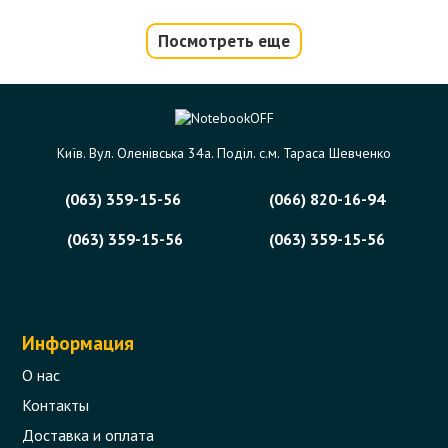
Посмотреть еще
Шлейф матрицы для ноутбука HP
Presario CQ56, CQ62, G56, G62 LED под
web-камеру
Київ. Вул. Оленівська 34а. Поділ. с.м. Тараса Шевченко
Код товара - 05424
(063) 359-15-56
(066) 820-16-94
0 отзыва
(063) 359-15-56
(063) 359-15-56
237 грн.
В корзину
Есть в наличии
Информация
О нас
Контакты
Доставка и оплата