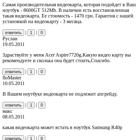
Самая производительная видеокарта, которая подойдет в Ваш
ноутбук - 8600GT 512Mb. В наличии есть восстановленная
такая видеокарта. Ее стоимость - 1470 грн. Гарантия с нашей
установкой на видеокарту - 3 месяца.
|
|
ответить
1
0
Руслан
19.05.2011
Здраствуйте у меня Acer Aspire7720g.Какую видео карту вы
рекомендуете и сколька она будет стоить,Спасибо.
|
|
ответить
1
0
floMaster
10.05.2011
В Вашем ноутбуке видеокарта не подлежит апгрейду.
|
|
ответить
1
0
макс
08.05.2011
какая видеокарта может встать в ноутбук Samsung R40p
|
|
ответить
1
0