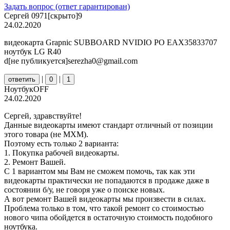
Задать вопрос (ответ гарантирован)
Сергей 0971[скрыто]9
24.02.2020
видеокарта Grapnic SUBBOARD NVIDIO PO EAX35833707
ноутбук LG R40
d[не публикуется]serezha0@gmail.com
|
|
ответить
0
1
НоутбукOFF
24.02.2020
Сергей, здравствуйте!
Данные видеокарты имеют стандарт отличный от позиции
этого товара (не MXM).
Поэтому есть только 2 варианта:
1. Покупка рабочей видеокарты.
2. Ремонт Вашей.
С 1 вариантом мы Вам не сможем помочь, так как эти
видеокарты практически не попадаются в продаже даже в
состоянии б/у, не говоря уже о поиске новых.
А вот ремонт Вашей видеокарты мы произвести в силах.
Проблема только в том, что такой ремонт со стоимостью
нового чипа обойдется в остаточную стоимость подобного
ноутбука.