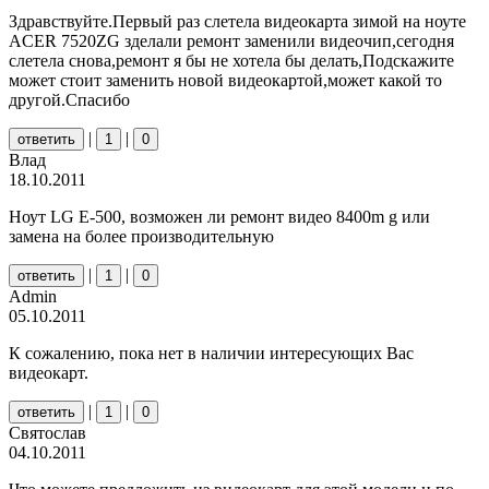
Здравствуйте.Первый раз слетела видеокарта зимой на ноуте
ACER 7520ZG зделали ремонт заменили видеочип,сегодня
слетела снова,ремонт я бы не хотела бы делать,Подскажите
может стоит заменить новой видеокартой,может какой то
другой.Спасибо
|
|
ответить
1
0
Влад
18.10.2011
Ноут LG E-500, возможен ли ремонт видео 8400m g или
замена на более производительную
|
|
ответить
1
0
Admin
05.10.2011
К сожалению, пока нет в наличии интересующих Вас
видеокарт.
|
|
ответить
1
0
Святослав
04.10.2011