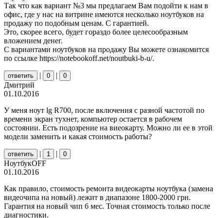
Так что как вариант №3 мы предлагаем Вам подойти к нам в
офис, где у нас на витрине имеются несколько ноутбуков на
продажу по подобным ценам. С гарантией.
Это, скорее всего, будет гораздо более целесообразным
вложением денег.
С вариантами ноутбуков на продажу Вы можете ознакомится
по ссылке https://notebookoff.net/noutbuki-b-u/.
|
|
ответить
0
0
Дмитрий
01.10.2016
У меня ноут lg R700, после включения с разной частотой по
времени экран тухнет, компьютер остается в рабочем
состоянии. Есть подозрение на виеокарту. Можно ли ее в этой
модели заменить и какая стоимость работы?
|
|
ответить
1
0
НоутбукOFF
01.10.2016
Как правило, стоимость ремонта видеокарты ноутбука (замена
видеочипа на новый) лежит в диапазоне 1800-2000 грн.
Гарантия на новый чип 6 мес. Точная стоимость только после
диагностики.