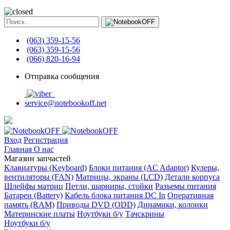
(063) 359-15-56
(063) 359-15-56
(066) 820-16-94
Отправка сообщения
service@notebookoff.net
Вход
Регистрация
Главная
О нас
Магазин запчастей
Клавиатуры (Keyboard)
Блоки питания (AC Adaptor)
Кулеры,
вентиляторы (FAN)
Матрицы, экраны (LCD)
Детали корпуса
Шлейфы матриц
Петли, шарниры, стойки
Разъемы питания
Батареи (Battery)
Кабель блока питания DC In
Оперативная
память (RAM)
Приводы DVD (ODD)
Динамики, колонки
Материнские платы
Ноутбуки б/у
Тачскрины
Ноутбуки б/у