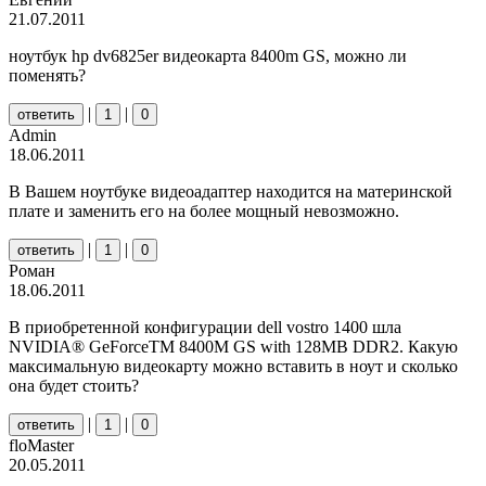
21.07.2011
ноутбук hp dv6825er видеокарта 8400m GS, можно ли
поменять?
|
|
ответить
1
0
Admin
18.06.2011
В Вашем ноутбуке видеоадаптер находится на материнской
плате и заменить его на более мощный невозможно.
|
|
ответить
1
0
Роман
18.06.2011
В приобретенной конфигурации dell vostro 1400 шла
NVIDIA® GeForceTM 8400M GS with 128MB DDR2. Какую
максимальную видеокарту можно вставить в ноут и сколько
она будет стоить?
|
|
ответить
1
0
floMaster
20.05.2011