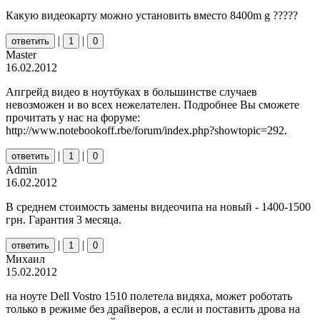
Какую видеокарту можно установить вместо 8400m g ?????
|
|
ответить
1
0
Master
16.02.2012
Апгрейд видео в ноутбуках в большинстве случаев
невозможен и во всех нежелателен. Подробнее Вы сможете
прочитать у нас на форуме:
http://www.notebookoff.rbe/forum/index.php?showtopic=292.
|
|
ответить
1
0
Admin
16.02.2012
В среднем стоимость замены видеочипа на новый - 1400-1500
грн. Гарантия 3 месяца.
|
|
ответить
1
0
Михаил
15.02.2012
на ноуте Dell Vostro 1510 полетела видяха, может роботать
только в режиме без драйверов, а если и поставить дрова на