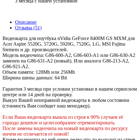
3 месяца с нашей установкой
Описание
Отзывы (51)
Видеокарта для ноутбука nVidia GeForce 8400M GS MXM для
Acer Aspire 5520G, 5720G, 5920G, 7520G, LG, MSI Fujitsu
Siemens и др. производителей.
Модель видеочипа: G86-600-A2, G86-603-A1 или G86-630-A2
заменен на G86-631-A2 (новый). Или аналоги G86-213-A2,
G86-921-A2.
Объем памяти: 128Mb или 256Mb
Ширина шины данных: 64 Bit
Гарантия 3 месяца при условии установки в нашем сервисном
центре или 14 дней на проверку.
Выкуп Вашей неиправной видеокарты в любом состоянии
(стоимость Вам сообщит наш менеджер).
Если Ваша видеокарта вышла из строя в 90% случаев её
гораздо дешевле и целесообразнее отремонтировать.
После замены видеочипа на новый видеокарта по ресурсу
ничем не отличается от новой!
Кроме видеочипа на ней очень редко что-то выходит из строя.