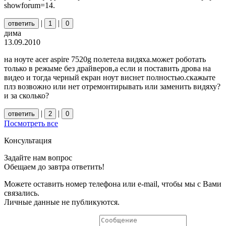
showforum=14.
|
|
ответить
1
0
дима
13.09.2010
на ноуте acer aspire 7520g полетела видяха.может роботать
только в режыме без драйверов,а если и поставить дрова на
видео и тогда черный екран ноут виснет полностью.скажыте
плз возвожно или нет отремонтирывать или заменить видяху?
и за сколько?
|
|
ответить
2
0
Посмотреть все
Консультация
Задайте нам вопрос
Обещаем до завтра ответить!
Можете оставить номер телефона или e-mail, чтобы мы с Вами
связались.
Личные данные не публикуются.