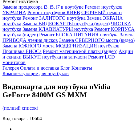
Ремонт ноутбука
Замена процессора i3, i5, i7 в ноутбуке
Ремонт ноутбуков
УКРАИНА
Ремонт ноутбуков КИЕВ
СРОЧНЫЙ ремонт
ноутбука
Ремонт ЗАЛИТОГО ноутбука
Замена ЭКРАНА
ноутбука
Замена ВИДЕОКАРТЫ ноутбука (видео)
ЧИСТКА
ноутбука
Замена КЛАВИАТУРЫ ноутбука
Ремонт КОРПУСА
ноутбука (видео)
Ремонт БЛОКА ПИТАНИЯ ноутбука
Замена
ПРИВОДА чтения дисков
Замена СЕВЕРНОГО моста (видео)
Замена ЮЖНОГО моста
МОДЕРНИЗАЦИЯ ноутбуков
Прошивка БИОСа
Ремонт материнской платы (видео)
Акции
и скидки
ВЫКУП ноутбука на запчасти
Ремонт LCD
мониторов
Галерея
Оплата и доставка
Блог
Контакты
Комплектующие для ноутбуков
Видеокарта для ноутбука nVidia
GeForce 8400M GS MXM
(полный список)
Код товара -
10604