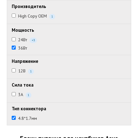
Производитель
High Copy OEM
1
Мощность
24Вт
+3
36Вт
Напряжение
12В
1
Сила тока
3А
1
Тип коннектора
4.8*1.7мм