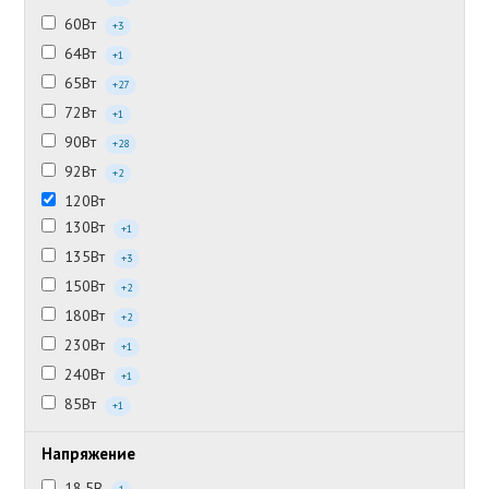
60Вт
+3
64Вт
+1
65Вт
+27
72Вт
+1
90Вт
+28
92Вт
+2
120Вт
130Вт
+1
135Вт
+3
150Вт
+2
180Вт
+2
230Вт
+1
240Вт
+1
85Вт
+1
Напряжение
18.5В