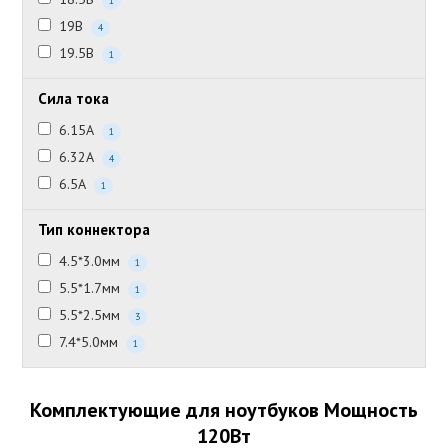
1
19В
4
19.5В
1
Сила тока
6.15А
1
6.32А
4
6.5А
1
Тип коннектора
4.5*3.0мм
1
5.5*1.7мм
1
5.5*2.5мм
3
7.4*5.0мм
1
Комплектующие для ноутбуков Мощность
120Вт