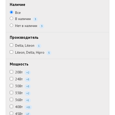
Наличие
Все
В наличии
3
Нет в наличии
3
Производитель
Delta, Liteon
1
Liteon, Delta, Hipro
5
Мощность
20Вт
+2
24Вт
+3
30Вт
+3
33Вт
+2
36Вт
+1
40Вт
+11
45Вт
+7