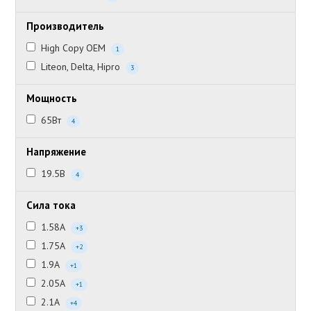
Производитель
High Copy OEM
1
Liteon, Delta, Hipro
3
Мощность
65Вт
4
Напряжение
19.5В
4
Сила тока
1.58А
+3
1.75А
+2
1.9А
+1
2.05А
+1
2.1А
+4