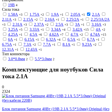
19В
4
Сила тока
1.58А
1.75А
1.9А
2.05А
2.1А
+3
+2
+1
+1
2.11А
2.15А
2.16А
2.25/2А
2.25/3А/2А
+3
+2
+1
+1
2.31А
2.37А
2.5А
3А
3.16А
+3
+3
+2
+3
+1
+3
3.25А
3.33А
3.34А
3.42А
4А
+5
+1
+4
+15
+2
4.25А
4.5А
4.62А
4.7А
4.74А
+1
+6
+7
+2
+15
6А
6.15А
6.32А
6.5А
6.7А
+1
+1
+4
+1
+1
6.75А
7.3А
7.7А
8.1А
9.23А
+1
+2
+1
+1
+2
12.31А
12.43А
+1
+1
Тип коннектора
3.0*0.8мм
5.5*3.0мм
2
2
Комплектующие для ноутбуков Сила
тока 2.1А
0
2324
Блок питания Samsung 40Вт (19В 2.1А 5.5*3.0мм) Original (без