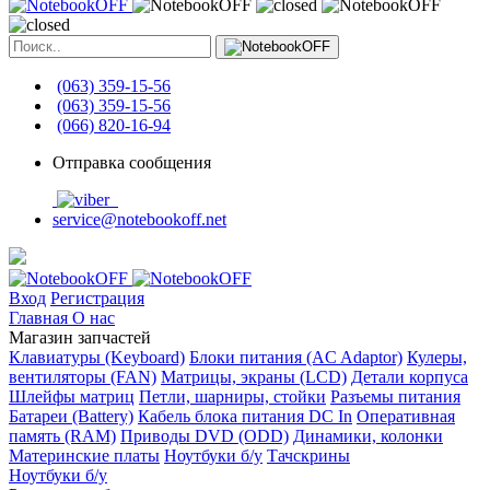
(063) 359-15-56
(063) 359-15-56
(066) 820-16-94
Отправка сообщения
service@notebookoff.net
Вход
Регистрация
Главная
О нас
Магазин запчастей
Клавиатуры (Keyboard)
Блоки питания (AC Adaptor)
Кулеры,
вентиляторы (FAN)
Матрицы, экраны (LCD)
Детали корпуса
Шлейфы матриц
Петли, шарниры, стойки
Разъемы питания
Батареи (Battery)
Кабель блока питания DC In
Оперативная
память (RAM)
Приводы DVD (ODD)
Динамики, колонки
Материнские платы
Ноутбуки б/у
Тачскрины
Ноутбуки б/у