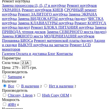
Ремонт ноутбука
Замена процессора i3, i5, i7 в ноутбуке
Ремонт ноутбуков
УКРАИНА
Ремонт ноутбуков КИЕВ
СРОЧНЫЙ ремонт
ноутбука
Ремонт ЗАЛИТОГО ноутбука
Замена ЭКРАНА
ноутбука
Замена ВИДЕОКАРТЫ ноутбука (видео)
ЧИСТКА
ноутбука
Замена КЛАВИАТУРЫ ноутбука
Ремонт КОРПУСА
ноутбука (видео)
Ремонт БЛОКА ПИТАНИЯ ноутбука
Замена
ПРИВОДА чтения дисков
Замена СЕВЕРНОГО моста (видео)
Замена ЮЖНОГО моста
МОДЕРНИЗАЦИЯ ноутбуков
Прошивка БИОСа
Ремонт материнской платы (видео)
Акции
и скидки
ВЫКУП ноутбука на запчасти
Ремонт LCD
мониторов
Галерея
Оплата и доставка
Блог
Контакты
Параметры
Сила тока:
2.1А
Цена
279
-
1075
грн.
Производитель
Samsung
4
Наличие
Все
В наличии
Нет в наличии
2
2
Производитель
Chicony, Liteon
High Copy OEM
3
1
Мощность
40Вт
4
Напряжение