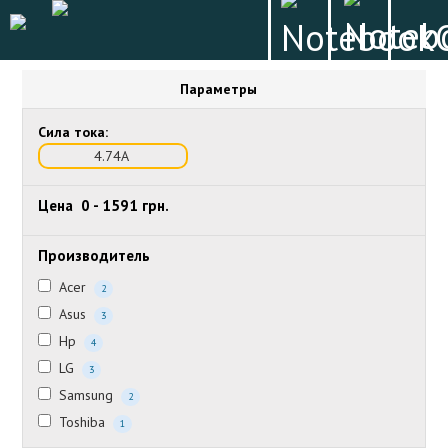
Параметры
Сила тока:
4.74А
Цена
0
-
1591
грн.
Производитель
Acer
2
Asus
3
Hp
4
LG
3
Samsung
2
Toshiba
1