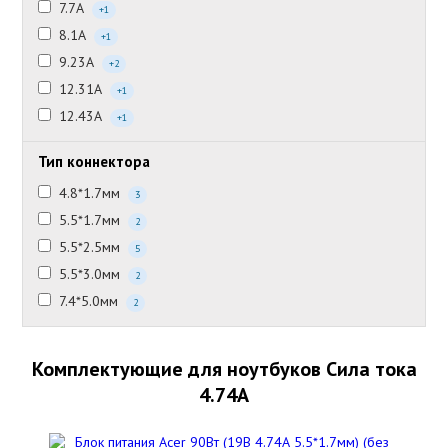
7.7А
+1
8.1А
+1
9.23А
+2
12.31А
+1
12.43А
+1
Тип коннектора
4.8*1.7мм
3
5.5*1.7мм
2
5.5*2.5мм
5
5.5*3.0мм
2
7.4*5.0мм
2
Комплектующие для ноутбуков Сила тока
4.74А