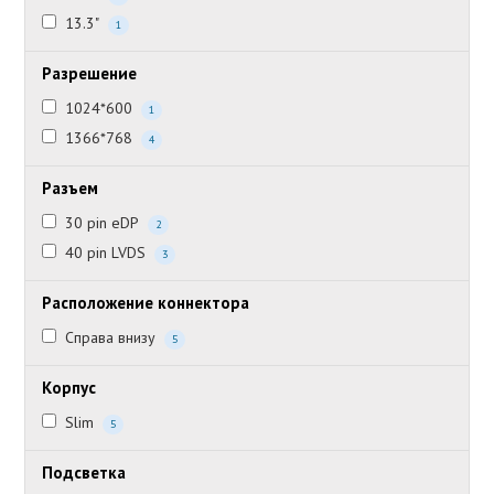
13.3"
1
Разрешение
1024*600
1
1366*768
4
Разъем
30 pin eDP
2
40 pin LVDS
3
Расположение коннектора
Справа внизу
5
Корпус
Slim
5
Подсветка