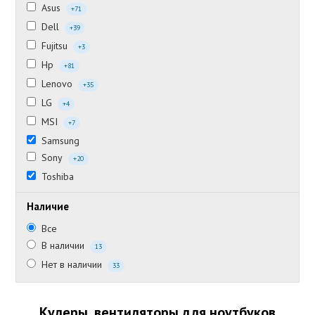
Asus
+71
Dell
+39
Fujitsu
+3
Hp
+81
Lenovo
+35
LG
+4
MSI
+7
Samsung
Sony
+20
Toshiba
Наличие
Все
В наличии
13
Нет в наличии
33
Кулеры, вентиляторы для ноутбуков