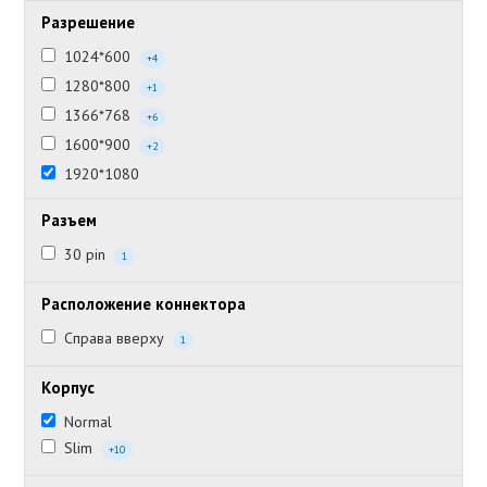
Разрешение
1024*600
+4
1280*800
+1
1366*768
+6
1600*900
+2
1920*1080
Разъем
30 pin
1
Расположение коннектора
Справа вверху
1
Корпус
Normal
Slim
+10