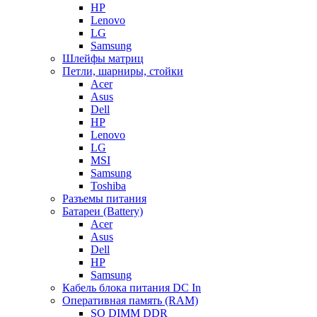
HP
Lenovo
LG
Samsung
Шлейфы матриц
Петли, шарниры, стойки
Acer
Asus
Dell
HP
Lenovo
LG
MSI
Samsung
Toshiba
Разъемы питания
Батареи (Battery)
Acer
Asus
Dell
HP
Samsung
Кабель блока питания DC In
Оперативная память (RAM)
SO DIMM DDR