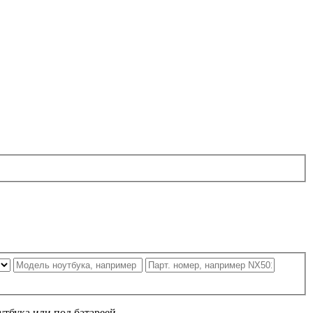
утбука или под батареей