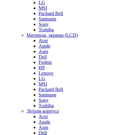
LG
MSI
Packard Bell
Samsung
Sony
Toshiba
Матрицы, экраны (LCD)
Acer
Apple
Asus
Dell
Fujitsu
HP
Lenovo
LG
MSI
Packard Bell
Samsung
Sony
Toshiba
Детали корпуса
Acer
Apple
Asus
Dell