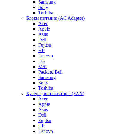
Samsung
Sony
Toshiba
Блоки питания (AC Adaptor)
Acer
Apple
Asus
Dell
Fujitsu
HP
Lenovo
LG
MSI
Packard Bell
Samsung
Sony
Toshiba
Кулеры, вентиляторы (FAN)
Acer
Apple
Asus
Dell
Fujitsu
HP
Lenovo