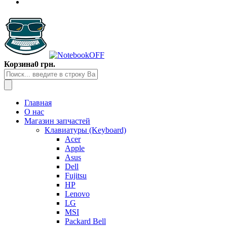
Корзина
0 грн.
Главная
О нас
Магазин запчастей
Клавиатуры (Keyboard)
Acer
Apple
Asus
Dell
Fujitsu
HP
Lenovo
LG
MSI
Packard Bell