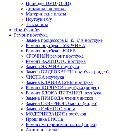
Приводы DVD (ODD)
Динамики, колонки
Материнские платы
Ноутбуки б/у
Тачскрины
Ноутбуки б/у
Ремонт ноутбука
Замена процессора i3, i5, i7 в ноутбуке
Ремонт ноутбуков УКРАИНА
Ремонт ноутбуков КИЕВ
СРОЧНЫЙ ремонт ноутбука
Ремонт ЗАЛИТОГО ноутбука
Замена ЭКРАНА ноутбука
Замена ВИДЕОКАРТЫ ноутбука (видео)
ЧИСТКА ноутбука
Замена КЛАВИАТУРЫ ноутбука
Ремонт КОРПУСА ноутбука (видео)
Ремонт БЛОКА ПИТАНИЯ ноутбука
Замена ПРИВОДА чтения дисков
Замена СЕВЕРНОГО моста (видео)
Замена ЮЖНОГО моста
МОДЕРНИЗАЦИЯ ноутбуков
Прошивка БИОСа
Ремонт материнской платы (видео)
Акции и скидки