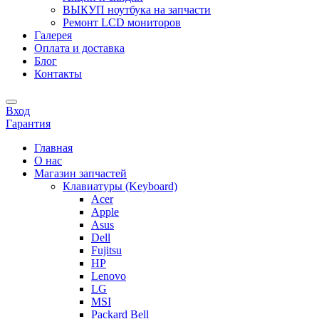
ВЫКУП ноутбука на запчасти
Ремонт LCD мониторов
Галерея
Оплата и доставка
Блог
Контакты
Вход
Гарантия
Главная
О нас
Магазин запчастей
Клавиатуры (Keyboard)
Acer
Apple
Asus
Dell
Fujitsu
HP
Lenovo
LG
MSI
Packard Bell