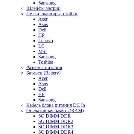
Samsung
Шлейфы матриц
Петли, шарниры, стойки
Acer
Asus
Dell
HP
Lenovo
LG
MSI
Samsung
Toshiba
Разъемы питания
Батареи (Battery)
Acer
Asus
Dell
HP
Samsung
Кабель блока питания DC In
Оперативная память (RAM)
SO DIMM DDR
SO DIMM DDR2
SO DIMM DDR3
SO DIMM DDR4