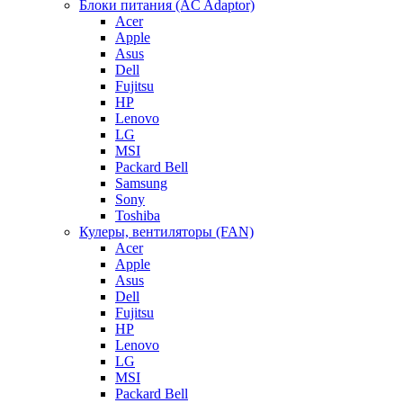
Блоки питания (AC Adaptor)
Acer
Apple
Asus
Dell
Fujitsu
HP
Lenovo
LG
MSI
Packard Bell
Samsung
Sony
Toshiba
Кулеры, вентиляторы (FAN)
Acer
Apple
Asus
Dell
Fujitsu
HP
Lenovo
LG
MSI
Packard Bell