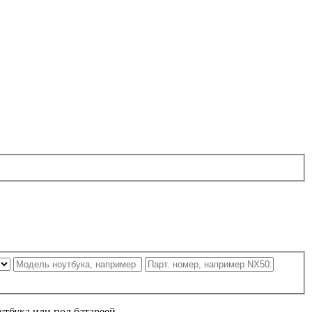
утбука или под батареей