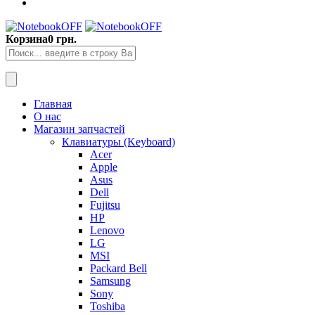
Корзина
0 грн.
Главная
О нас
Магазин запчастей
Клавиатуры (Keyboard)
Acer
Apple
Asus
Dell
Fujitsu
HP
Lenovo
LG
MSI
Packard Bell
Samsung
Sony
Toshiba