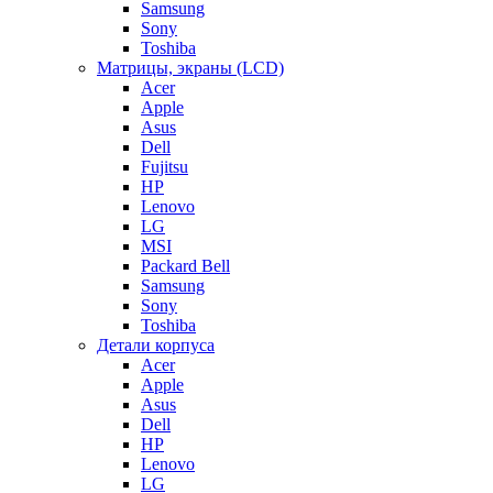
Samsung
Sony
Toshiba
Матрицы, экраны (LCD)
Acer
Apple
Asus
Dell
Fujitsu
HP
Lenovo
LG
MSI
Packard Bell
Samsung
Sony
Toshiba
Детали корпуса
Acer
Apple
Asus
Dell
HP
Lenovo
LG