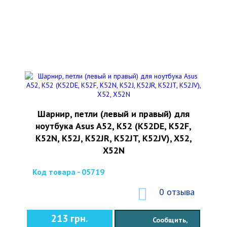
Шарнир, петли (левый и правый) для
ноутбука Asus A52, K52 (K52DE, K52F,
K52N, K52J, K52JR, K52JT, K52JV), X52,
X52N
Код товара - 05719
0 отзыва
213 грн.
Сообщить,