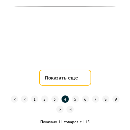
Показать еще
|<
<
1
2
3
4
5
6
7
8
9
>
>|
Показано 11 товаров с 115