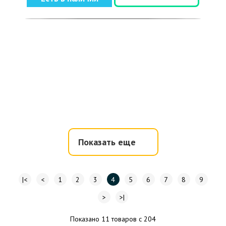
Показать еще
|<
<
1
2
3
4
5
6
7
8
9
>
>|
Показано 11 товаров с 204