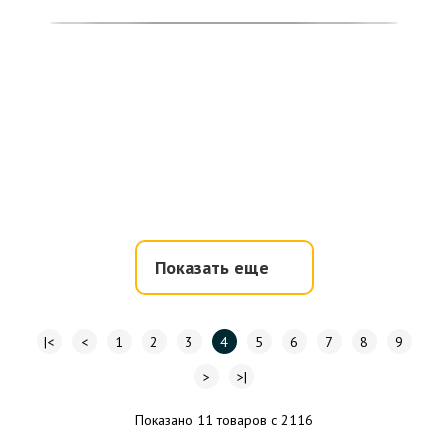
Показать еще
|<
<
1
2
3
4
5
6
7
8
9
>
>|
Показано 11 товаров с 2116