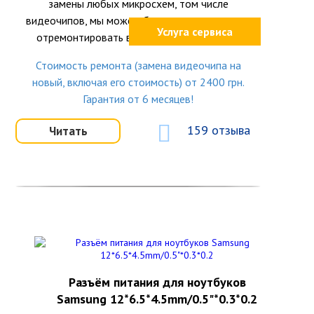
замены любых микросхем, том числе
видеочипов, мы можем быстро и качественно
Услуга сервиса
отремонтировать видеокарту в ноутбуке.
Стоимость ремонта (замена видеочипа на
новый, включая его стоимость) от 2400 грн.
Гарантия от 6 месяцев!
159 отзыва
Читать
Разъём питания для ноутбуков
Samsung 12*6.5*4.5mm/0.5"*0.3*0.2